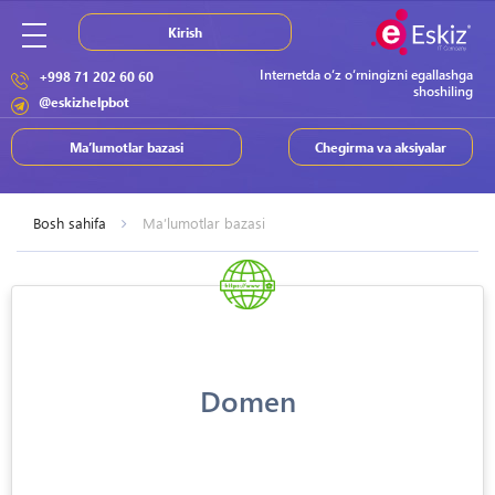
Kirish
Internetda o‘z o‘rningizni egallashga
+998 71 202 60 60
shoshiling
@eskizhelpbot
Ma’lumotlar bazasi
Chegirma va aksiyalar
Bosh sahifa
Ma’lumotlar bazasi
Domen