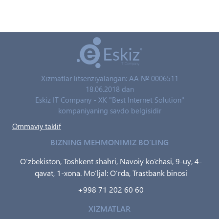
Xizmatlar litsenziyalangan: AA № 0006511
18.06.2018 dan
Eskiz IT Company - XK "Best Internet Solution"
kompaniyaning savdo belgisidir
Ommaviy taklif
BIZNING MEHMONIMIZ BO‘LING
O‘zbekiston, Toshkent shahri, Navoiy ko‘chasi, 9-uy, 4-
qavat, 1-xona. Mo‘ljal: O‘rda, Trastbank binosi
+998 71 202 60 60
XIZMATLAR