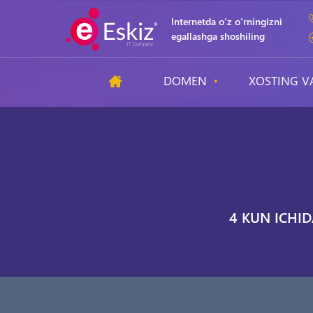
Internetda o‘z o‘rningizni
egallashga shoshiling
DOMEN
XOSTING V
4 KUN ICHID