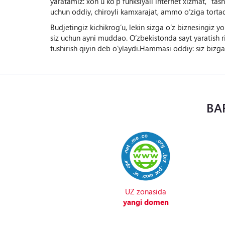
yaratamiz: xoh u ko‘p funksiyali internet xizmat, “tas
uchun oddiy, chiroyli kamxarajat, ammo o‘ziga tortad
Budjetingiz kichikrog‘u, lekin sizga o‘z biznesingiz 
siz uchun ayni muddao. O‘zbekistonda sayt yaratish 
tushirish qiyin deb o‘ylaydi.Hammasi oddiy: siz bizga m
BA
UZ zonasida
yangi domen