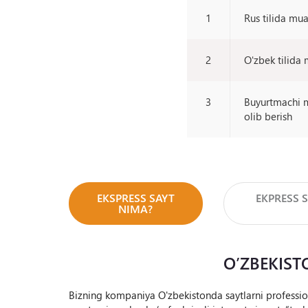
1
Rus tilida mua
2
Oʻzbek tilida 
3
Buyurtmachi m
olib berish
EKSPRESS SAYT
EKPRESS 
NIMA?
O’ZBEKIS
Bizning kompaniya O'zbekistonda saytlarni profession