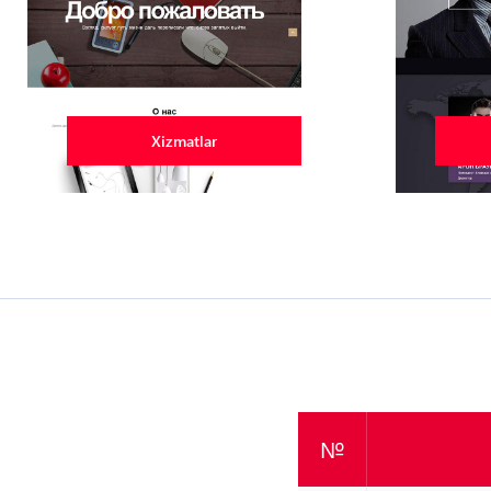
Xizmatlar
№