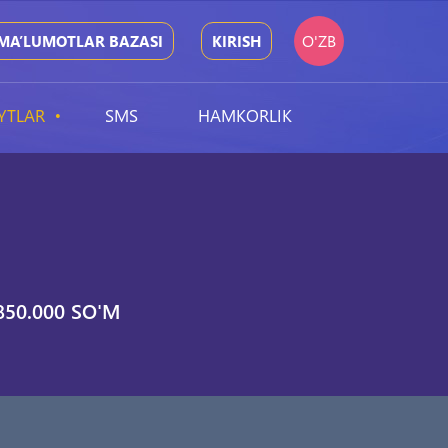
O'ZB
MA’LUMOTLAR BAZASI
KIRISH
YTLAR
SMS
HAMKORLIK
850.000 SO'M