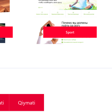
Sport
ti
Qiymati