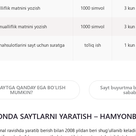
lliflik matnini yozish
1000 simvol
3 kun
mualliflik matnini yozish
1000 simvol
3 kun
ahsulotlarini sayt uchun suratga
to'liq ish
1 kun
SAYTGA QANDAY EGA BO‘LISH
Sayt buyurtma b
MUMKIN?
sabab
TONDA SAYTLARNI YARATISH – HAMYON
al ravishda yaratib berish bilan 2008 yildan beri shug‘ullanib kelad