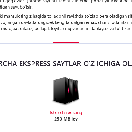
hrif qog‘ozlar” (promo saytlar), tematik internet portal, yirik katalo
igan sayt bo‘lsin.
yoki mahsulotingiz haqida to‘laqonli ravishda so‘zlab bera oladigan si
rivojlangan davlatlardagidek keng tarqalgan emas, chunki odamlar ha
urojaat qilasiz, bo‘lajak loyihaning variantini tanlaysiz va to‘rt kun 
RCHA EKSPRESS SAYTLAR O'Z ICHIGA OL
Ishonchli xosting
250 MB joy