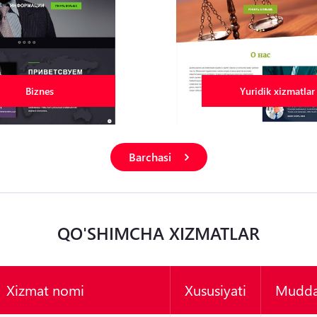
Biznes
Yuridik xizmatlar
Barchasi
QO'SHIMCHA XIZMATLAR
Xizmat nomi
Xususiyati
Mudda