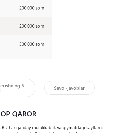
200.000 so'm
200.000 so'm
300.000 so'm
erishning 5
Savol-javoblar
i
BOP QAROR
i. Biz har qanday murakkablik va qiymatdagi saytlarni