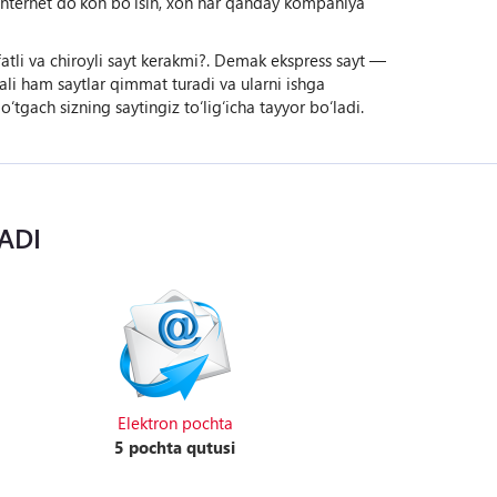
g, internet do‘kon bo‘lsin, xoh har qanday kompaniya
fatli va chiroyli sayt kerakmi?. Demak ekspress sayt —
li ham saytlar qimmat turadi va ularni ishga
o‘tgach sizning saytingiz to‘lig‘icha tayyor bo‘ladi.
ADI
Elektron pochta
5 pochta qutusi