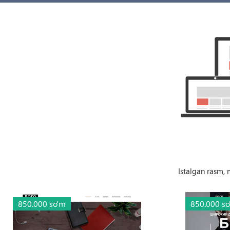
Istalgan rasm, 
850.000 so'm
850.000 s