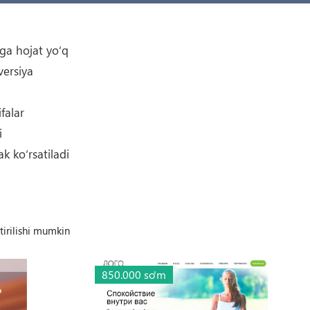
hga hojat yo‘q
versiya
falar
i
 ko‘rsatiladi
tirilishi mumkin
850.000 so'm