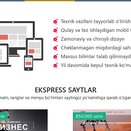
Texnik vazifani tayyorlab o‘tiris
Qulay va tez ishlaydigan mobil 
Zamonaviy va chiroyli dizayn
Cheklanmagan miqdordagi sahi
Maxsus bilimlar talab qilinmayd
Yil davomida bepul texnik ko‘mak
EKSPRESS SAYTLAR
matn, ranglar va menyu bo‘limlari saytingiz yo‘nalishiga qarab o’zgar
o'm
850.000 so'm