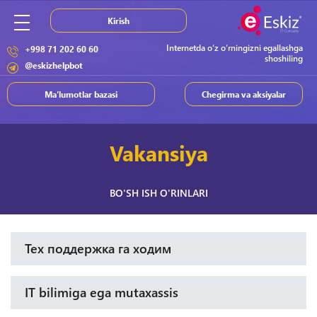
Kirish
Internetda o‘z o‘rningizni egallashga
+998 71 202 60 60
shoshiling
@eskizhelpbot
Ma’lumotlar bazasi
Chegirma va aksiyalar
Vakansiya
BO'SH ISH O'RINLARI
Тех поддержка га ходим
IT bilimiga ega mutaxassis