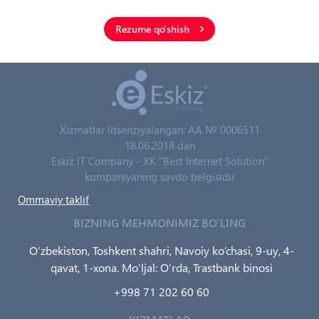
Rezume qo'shish
Xizmatlar litsenziyalangan: AA № 0006511
18.06.2018 dan
Eskiz IT Company - XK "Best Internet Solution"
kompaniyaning savdo belgisidir
Ommaviy taklif
BIZNING MEHMONIMIZ BO‘LING
O‘zbekiston, Toshkent shahri, Navoiy ko‘chasi, 9-uy, 4-
qavat, 1-xona. Mo‘ljal: O‘rda, Trastbank binosi
+998 71 202 60 60