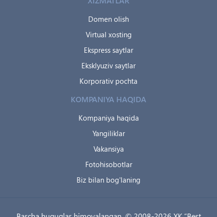
XIZMATLAR
Domen olish
Virtual xosting
Ekspress saytlar
Eksklyuziv saytlar
Korporativ pochta
KOMPANIYA HAQIDA
Kompaniya haqida
Yangiliklar
Vakansiya
Fotohisobotlar
Biz bilan bog'laning
Barcha huquqlar himoyalangan. © 2008-2026 XK “Best