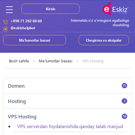
Kirish
Internetda o‘z o‘rningizni egallashga
+998 71 202 60 60
shoshiling
@eskizhelpbot
Ma’lumotlar bazasi
Chegirma va aksiyalar
Bosh sahifa
Ma’lumotlar bazasi
VPS Hosting
Domen
15
Hosting
3
VPS Hosting
18
VPS serverdan foydalanishda qanday talab mavjud