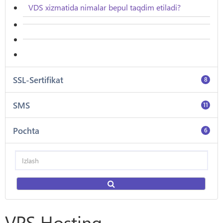
VDS xizmatida nimalar bepul taqdim etiladi?
SSL-Sertifikat
8
SMS
11
Pochta
6
VPS Hosting