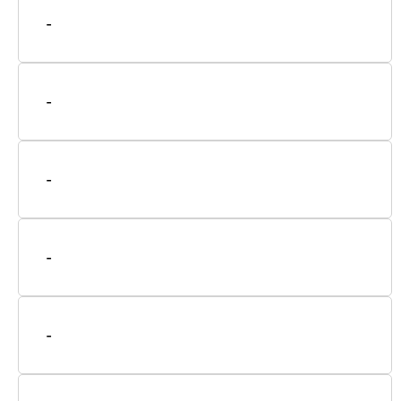
-
-
-
-
-