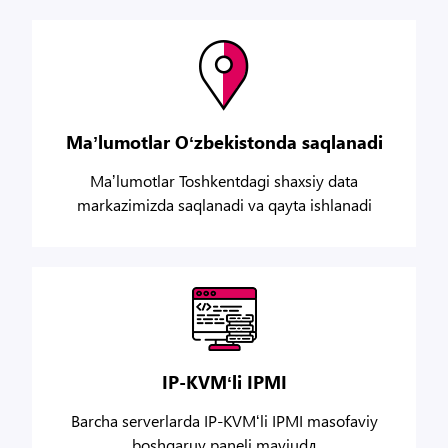
Maʼlumotlar Oʻzbekistonda saqlanadi
Maʼlumotlar Toshkentdagi shaxsiy data
markazimizda saqlanadi va qayta ishlanadi
IP-KVMʻli IPMI
Barcha serverlarda IP-KVMʻli IPMI masofaviy
boshqaruv paneli mavjudд