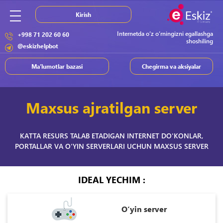
Kirish
Internetda o‘z o‘rningizni egallashga
+998 71 202 60 60
shoshiling
@eskizhelpbot
Ma’lumotlar bazasi
Chegirma va aksiyalar
Maxsus ajratilgan server
KATTA RESURS TALAB ETADIGAN INTERNET DO'KONLAR,
PORTALLAR VA O'YIN SERVERLARI UCHUN MAXSUS SERVER
IDEAL YECHIM :
O‘yin server