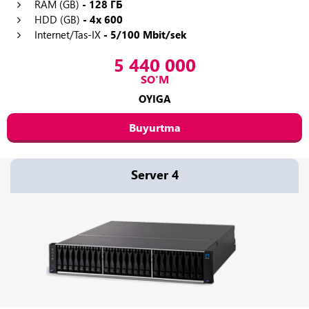
RAM (GB)
- 128 ГБ
HDD (GB)
- 4x 600
Internet/Tas-IX
- 5/100 Mbit/sek
5 440 000
SO'M
OYIGA
Buyurtma
Server 4