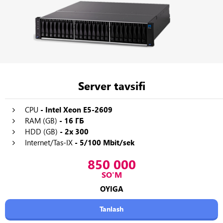
Server tavsifi
CPU
- Intel Xeon E5-2609
RAM (GB)
- 16 ГБ
HDD (GB)
- 2x 300
Internet/Tas-IX
- 5/100 Mbit/sek
850 000
SO'M
OYIGA
Tanlash