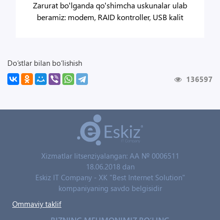
Zarurat boʻlganda qoʻshimcha uskunalar ulab
beramiz: modem, RAID kontroller, USB kalit
Do‘stlar bilan bo‘lishish
136597
Xizmatlar litsenziyalangan: AA № 0006511
18.06.2018 dan
Eskiz IT Company - XK "Best Internet Solution"
kompaniyaning savdo belgisidir
Ommaviy taklif
BIZNING MEHMONIMIZ BO‘LING