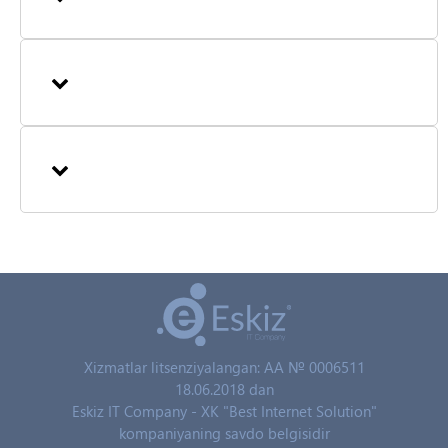
Xizmatlar litsenziyalangan: AA № 0006511
18.06.2018 dan
Eskiz IT Company - XK "Best Internet Solution"
kompaniyaning savdo belgisidir