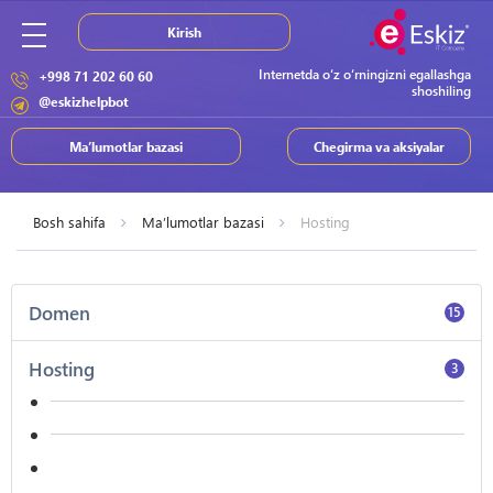
Kirish
Internetda o‘z o‘rningizni egallashga
+998 71 202 60 60
shoshiling
@eskizhelpbot
Ma’lumotlar bazasi
Chegirma va aksiyalar
Bosh sahifa
Ma’lumotlar bazasi
Hosting
Domen
15
Hosting
3