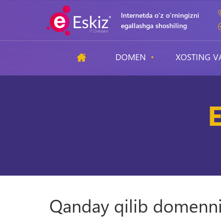
Internetda o‘z o‘rningizni
egallashga shoshiling
DOMEN
XOSTING V
E
Qanday qilib domenni 