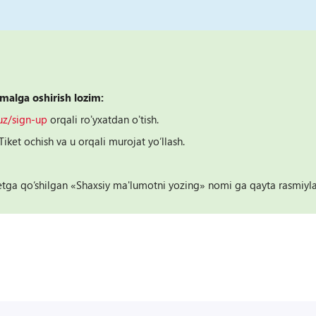
malga oshirish lozim:
.uz/sign-up
orqali roʼyxatdan oʼtish.
iket ochish va u orqali murojat yo‘llash.
ga qo‘shilgan «Shaxsiy ma'lumotni yozing» nomi ga qayta rasmiylash