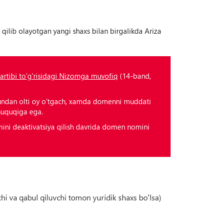
ilib olayotgan yangi shaxs bilan birgalikda Аriza
artibi toʼgʼrisidagi Nizomga muvofiq
(14-band,
undan olti oy oʼtgach, xamda domenni muddati
huquqiga ega.
ni deaktivatsiya qilish davrida domen nomini
hi va qabul qiluvchi tomon yuridik shaxs boʼlsa)