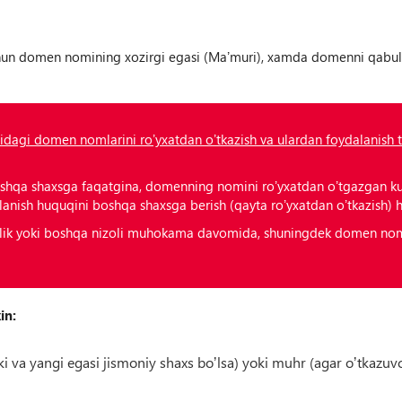
hun domen nomining xozirgi egasi (Maʼmuri), xamda domenni qabul q
agi domen nomlarini roʼyxatdan oʼtkazish va ulardan foydalanish t
hqa shaxsga faqatgina, domenning nomini roʼyxatdan oʼtgazgan k
nish huquqini boshqa shaxsga berish (qayta roʼyxatdan oʼtkazish) 
lik yoki boshqa nizoli muhokama davomida, shuningdek domen nomi
in:
 va yangi egasi jismoniy shaxs boʼlsa) yoki muhr (agar oʼtkazuvc