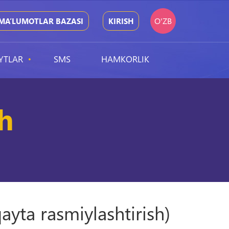
O'ZB
MA’LUMOTLAR BAZASI
KIRISH
YTLAR
SMS
HAMKORLIK
sh
yta rasmiylashtirish)