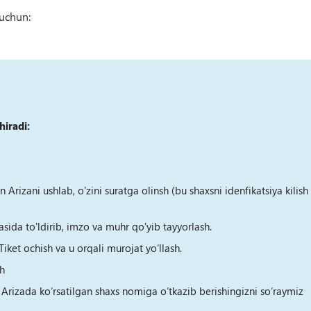
 uchun:
iradi:
Аrizani ushlab, oʼzini suratga olinsh (bu shaxsni idenfikatsiya kilish
asida toʼldirib, imzo va muhr qoʼyib tayyorlash.
iket ochish va u orqali murojat yo‘llash.
h
zada ko‘rsatilgan shaxs nomiga o‘tkazib berishingizni so‘raymiz