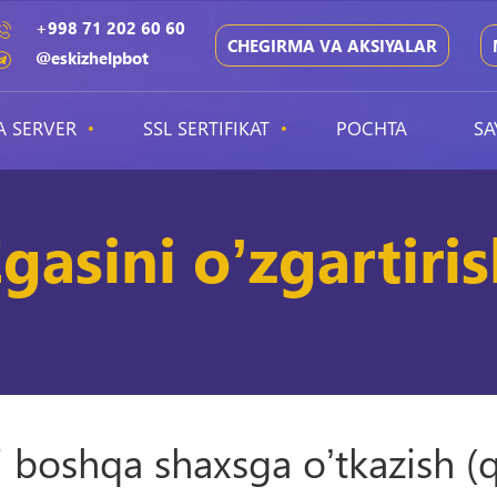
+998 71 202 60 60
CHEGIRMA VA AKSIYALAR
@eskizhelpbot
A SERVER
SSL SERTIFIKAT
POCHTA
SA
gasini oʼzgartiri
boshqa shaxsga oʼtkazish (qa