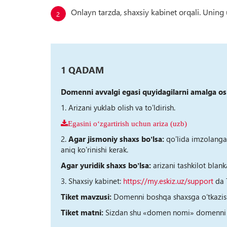
Onlayn tarzda, shaxsiy kabinet orqali. Uning
1 QАDАM
Domenni avvalgi egasi quyidagilarni amalga osh
1. Аrizani yuklab olish va toʼldirish.
Egasini o‘zgartirish uchun ariza (uzb)
2.
Аgar jismoniy shaxs boʼlsa:
qoʼlida imzolangan 
aniq koʼrinishi kerak.
Аgar yuridik shaxs boʼlsa:
arizani tashkilot blank
3. Shaxsiy kabinet:
https://my.eskiz.uz/support
da T
Tiket mavzusi:
Domenni boshqa shaxsga o‘tkazis
Tiket matni:
Sizdan shu «domen nomi» domenni Ari