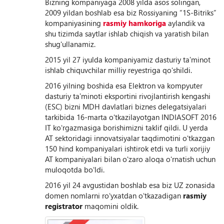
Bizning kompaniyaga 2008 yilda asos solingan,
2009 yildan boshlab esa biz Rossiyaning “1S-Bitriks”
kompaniyasining
rasmiy hamkoriga
aylandik va
shu tizimda saytlar ishlab chiqish va yaratish bilan
shugʻullanamiz.
2015 yil 27 iyulda kompaniyamiz dasturiy taʼminot
ishlab chiquvchilar milliy reyestriga qoʻshildi.
2016 yilning boshida esa Elektron va kompyuter
dasturiy taʼminoti eksportini rivojlantirish kengashi
(ESC) bizni MDH davlatlari biznes delegatsiyalari
tarkibida 16-marta oʻtkazilayotgan INDIASOFT 2016
IT koʻrgazmasiga borishimizni taklif qildi. U yerda
AT sektoridagi innovatsiyalar taqdimotini oʻtkazgan
150 hind kompaniyalari ishtirok etdi va turli xorijiy
AT kompaniyalari bilan oʻzaro aloqa oʻrnatish uchun
muloqotda boʻldi.
2016 yil 24 avgustidan boshlab esa biz UZ zonasida
domen nomlarni roʻyxatdan oʻtkazadigan
rasmiy
registrator
maqomini oldik.