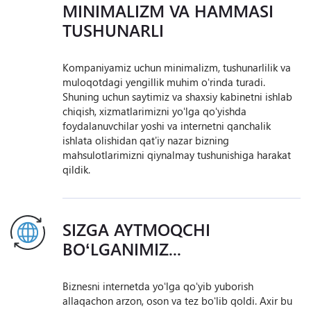
MINIMALIZM VA HAMMASI
TUSHUNARLI
Kompaniyamiz uchun minimalizm, tushunarlilik va
muloqotdagi yengillik muhim oʻrinda turadi.
Shuning uchun saytimiz va shaxsiy kabinetni ishlab
chiqish, xizmatlarimizni yoʻlga qoʻyishda
foydalanuvchilar yoshi va internetni qanchalik
ishlata olishidan qatʼiy nazar bizning
mahsulotlarimizni qiynalmay tushunishiga harakat
qildik.
SIZGA AYTMOQCHI
BOʻLGANIMIZ...
Biznesni internetda yoʻlga qoʻyib yuborish
allaqachon arzon, oson va tez boʻlib qoldi. Axir bu