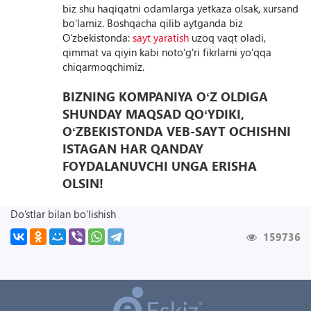
biz shu haqiqatni odamlarga yetkaza olsak, xursand
boʻlamiz. Boshqacha qilib aytganda biz
Oʻzbekistonda:
sayt yaratish
uzoq vaqt oladi,
qimmat va qiyin kabi notoʻgʻri fikrlarni yoʻqqa
chiqarmoqchimiz.
BIZNING KOMPANIYA OʻZ OLDIGA
SHUNDAY MAQSAD QOʻYDIKI,
OʻZBЕKISTONDA VЕB-SAYT OCHISHNI
ISTAGAN HAR QANDAY
FOYDALANUVCHI UNGA ERISHA
OLSIN!
Do‘stlar bilan bo‘lishish
159736