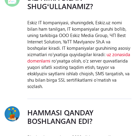
SHUGʻULLANAMIZ?
Eskiz IT kompaniyasi, shuningdek, Eskiz.uz nomi
bilan ham tanilgan, IT kompaniyalar guruhi bo'lib,
uning tarkibiga OOO Eskiz Media Group, ЧП Best
Internet Solution, YaTT Mavlyanov Sh.A va
boshqalar kiradi. IT kompaniyalar guruhining asosiy
xizmatlari roʻyxatiga quyidagilar kiradi:
uz zonasida
domenlarni
roʻyxatga olish, oʻz server quvvatlarida
yuqori sifatli xosting taqdim etish, tayyor va
eksklyuziv saytlarni ishlab chiqish, SMS tarqatish, va
shu bilan birga SSL sertifikatlarni oʻrnatish va
sozlash.
HAMMASI QANDAY
BOSHLANGAN EDI?