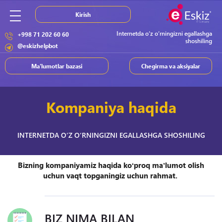
Kirish
Internetda o‘z o‘rningizni egallashga
+998 71 202 60 60
shoshiling
@eskizhelpbot
Ma’lumotlar bazasi
Chegirma va aksiyalar
Kompaniya haqida
INTERNETDA O‘Z O‘RNINGIZNI EGALLASHGA SHOSHILING
Bizning kompaniyamiz haqida koʻproq maʼlumot olish
uchun vaqt topganingiz uchun rahmat.
BIZ NIMA BILAN