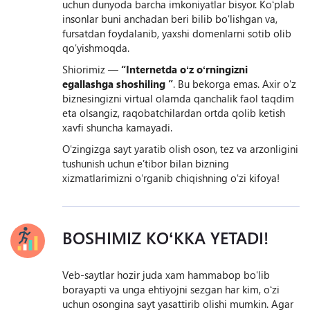
uchun dunyoda barcha imkoniyatlar bisyor. Koʻplab
insonlar buni anchadan beri bilib boʻlishgan va,
fursatdan foydalanib, yaxshi domenlarni sotib olib
qoʻyishmoqda.
Shiorimiz —
“Internetda oʻz oʻrningizni
egallashga shoshiling ”
. Bu bekorga emas. Axir oʻz
biznesingizni virtual olamda qanchalik faol taqdim
eta olsangiz, raqobatchilardan ortda qolib ketish
xavfi shuncha kamayadi.
Oʻzingizga sayt yaratib olish oson, tez va arzonligini
tushunish uchun eʼtibor bilan bizning
xizmatlarimizni oʻrganib chiqishning oʻzi kifoya!
BOSHIMIZ KOʻKKA YETADI!
Veb-saytlar hozir juda xam hammabop boʻlib
borayapti va unga ehtiyojni sezgan har kim, oʻzi
uchun osongina sayt yasattirib olishi mumkin. Agar