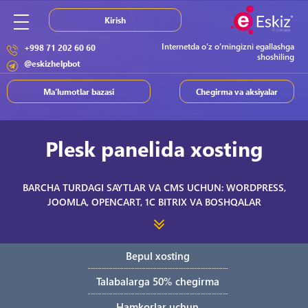
Kirish
Internetda o‘z o‘rningizni egallashga
+998 71 202 60 60
shoshiling
@eskizhelpbot
Ma’lumotlar bazasi
Chegirma va aksiyalar
Plesk panelida xosting
BARCHA TURDAGI SAYTLAR VA CMS UCHUN: WORDPRESS,
JOOMLA, OPENCART, 1C BITRIX VA BOSHQALAR
Virtual xosting nima?
Bepul xosting
Xosting (inglizcha hosting) – xosting operatorning o‘zidagi
Talabalarga 50% chegirma
masofaviy serverda sayt va uni boshqarish instrumentlari uchun
Hamkorlar uchun