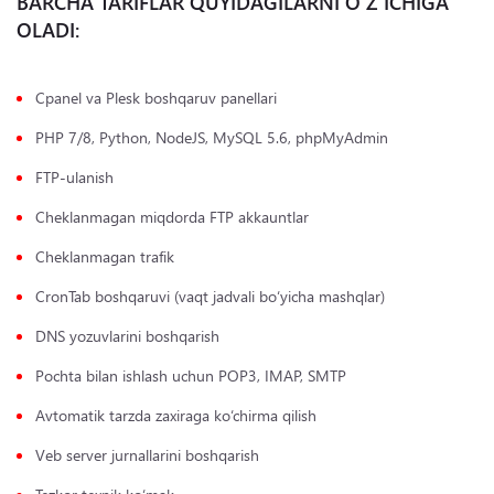
BARCHA TARIFLAR QUYIDAGILARNI O‘Z ICHIGA
OLADI:
Cpanel va Plesk boshqaruv panellari
PHP 7/8, Python, NodeJS, MySQL 5.6, phpMyAdmin
FTP-ulanish
Cheklanmagan miqdorda FTP akkauntlar
Cheklanmagan trafik
CronTab boshqaruvi (vaqt jadvali bo‘yicha mashqlar)
DNS yozuvlarini boshqarish
Pochta bilan ishlash uchun POP3, IMAP, SMTP
Avtomatik tarzda zaxiraga ko‘chirma qilish
Veb server jurnallarini boshqarish