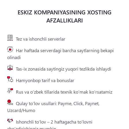
ESKIZ KOMPANIYASINING XOSTING
AFZALLIKLARI
Tez va ishonchli serverlar
Har haftada serverdagi barcha saytlarning bekapi
olinadi
Tas-ix zonasida saytingiz yuqori tezlikda ishlaydi
Hamyonbop tarif va bonuslar
Rus va o‘zbek tillarida texnik ko‘mak ko‘rsatamiz
Qulay to‘lov usullari: Payme, Click, Paynet,
Uzcard/Humo
Ishonchli to‘lov – 2 haftagacha to‘lovni
cho‘zdirishingiz mumkin