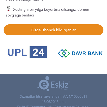
Xostingni bir yilga buyurtma qilsangiz, domen
sovg‘aga beriladi
Bizga ishonch bildirganlar
Xizmatlar litsenziyalangan: AA № 0006511
18.06.2018 dan
Eskiz IT Company - XK "Best Internet Solution"