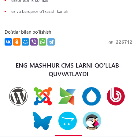
Tezkor texnik ko‘mak
Tez va barqaror o‘tkazish kanali
Do‘stlar bilan bo‘lishish
226712
ENG MASHHUR CMS LARNI QO'LLAB-
QUVVATLAYDI