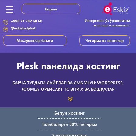
Кириш
Интернетда ўз ўрнингизни
+998 71 202 60 60
эгаллашга шошилинг
@eskizhelpbot
Маълумотлар базаси
Чегирма ва акциялар
Plesk панелида хостинг
БАРЧА ТУРДАГИ САЙТЛАР ВА CMS УЧУН: WORDPRESS,
JOOMLA, OPENCART, 1C BITRIX ВА БОШҚАЛАР
Виртуал хостинг нима?
Бепул хостинг
Хостинг (инглизча hosting) – хостинг операторнинг ўзидаги
Талабаларга 50% чегирма
масофавий серверда сайт ва уни бошқариш
Хамкорлар учун