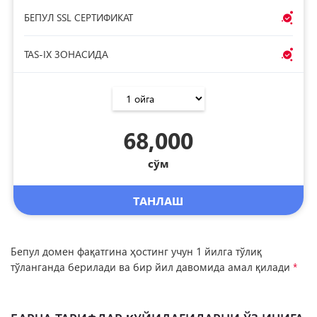
БЕПУЛ SSL СЕРТИФИКАТ
TAS-IX ЗОНАСИДА
68,000
сўм
ТАНЛАШ
Бепул домен фақатгина ҳостинг учун 1 йилга тўлиқ
тўланганда берилади ва бир йил давомида амал қилади
*