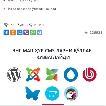
Тезкор техник кўмак
Тез ва барқарор ўтказиш канали
Дўстлар билан бўлишиш
226921
ЭНГ МАШҲУР CMS ЛАРНИ ҚЎЛЛАБ-
ҚУВВАТЛАЙДИ