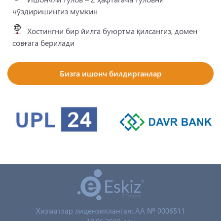
чўздиришингиз мумкин
Хостингни бир йилга буюртма қилсангиз, домен
совғага берилади
Бизга ишонч билдирганлар
Хизматлар лицензияланган: AA № 0006511