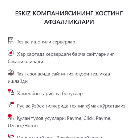
ESKIZ КОМПАНИЯСИНИНГ ХОСТИНГ
АФЗАЛЛИКЛАРИ
Тез ва ишончли серверлар
Ҳар хафтада сервердаги барча сайтларнинг
бэкапи олинади
Tas-ix зонасида сайтингиз юқори тезликда
ишлайди
Ҳамёнбоп тариф ва бонуслар
Рус ва ўзбек тилларида техник кўмак кўрсатамиз
Қулай тўлов усуллари: Payme, Click, Payme,
Uzcard/Humo
Ишончли тўлов – 2 ҳафтагача тўловни