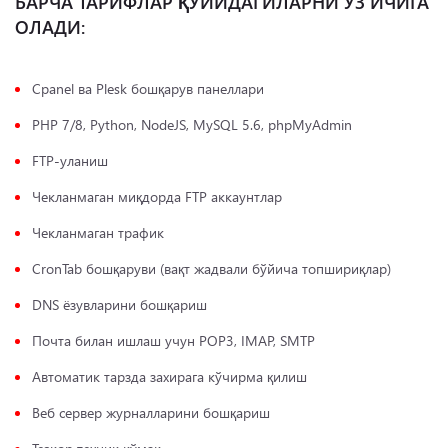
БАРЧА ТАРИФЛАР ҚУЙИДАГИЛАРНИ ЎЗ ИЧИГА
ОЛАДИ:
Cpanel ва Plesk бошқарув панеллари
PHP 7/8, Python, NodeJS, MySQL 5.6, phpMyAdmin
FTP-уланиш
Чекланмаган миқдорда FTP аккаунтлар
Чекланмаган трафик
CronTab бошқаруви (вақт жадвали бўйича топшириқлар)
DNS ёзувларини бошқариш
Почта билан ишлаш учун POP3, IMAP, SMTP
Автоматик тарзда захирага кўчирма қилиш
Веб сервер журналларини бошқариш