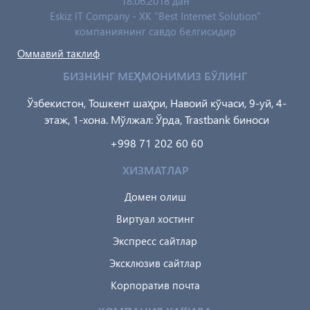
18.06.2018 дан
Eskiz IT Company - XK "Best Internet Solution"
компаниянинг савдо белгисидир
Оммавий таклиф
БИЗНИНГ МЕҲМОНИМИЗ БЎЛИНГ
Ўзбекистон, Тошкент шаҳри, Навоий кўчаси, 9-уй, 4-
этаж, 1-хона. Мўлжал: Ўрда, Trastbank биноси
+998 71 202 60 60
ХИЗМАТЛАР
Домен олиш
Виртуал хостинг
Экспресс сайтлар
Эксклюзив сайтлар
Корпоратив почта