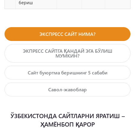
бериш
ЭКСПРЕСС САЙТ НИМА?
ЭКПРЕСС САЙТГА ҚАНДАЙ ЭГА БЎЛИШ
МУМКИН?
Сайт буюртма беришнинг 5 сабаби
Савол-жавоблар
ЎЗБЕКИСТОНДА САЙТЛАРНИ ЯРАТИШ –
ҲАМЁНБОП ҚАРОР