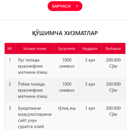
БАРЧАСИ
ҚЎШИМЧА ХИЗМАТЛАР
№
Хизмат номи
Хусусияти
Муддати
Қиймати
1
Рус тилида
1000
3 кун
200.000
муаллифлик
символ
Сўм
матнини ёзиш
2
Ўзбек тилида
1000
3 кун
200.000
муаллифлик
символ
Сўм
матнини ёзиш
3
Буюртмачи
тўлиқ иш
1 кун
300.000
маҳсулотларини
Сўм
сайт учун
суратга олиб