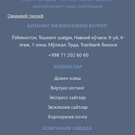
компаниянинг савдо белгисидир
Оммавий таклиф
БИЗНИНГ МЕҲМОНИМИЗ БЎЛИНГ
Ўзбекистон, Тошкент шаҳри, Навоий кўчаси, 9-уй, 4-
этаж, 1-хона. Мўлжал: Ўрда, Trastbank биноси
+998 71 202 60 60
ХИЗМАТЛАР
Домен олиш
Виртуал хостинг
Экспресс сайтлар
Эксклюзив сайтлар
Корпоратив почта
КОМПАНИЯ ХАҚИДА