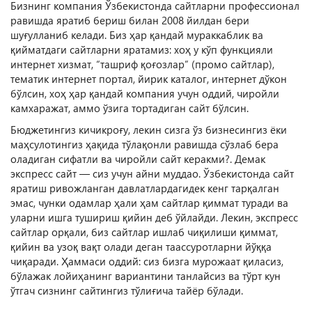
Бизнинг компания Ўзбекистонда сайтларни профессионал
равишда яратиб бериш билан 2008 йилдан бери
шуғулланиб келади. Биз ҳар қандай мураккаблик ва
қийматдаги сайтларни яратамиз: хоҳ у кўп функцияли
интернет хизмат, “ташриф қоғозлар” (промо сайтлар),
тематик интернет портал, йирик каталог, интернет дўкон
бўлсин, хоҳ ҳар қандай компания учун оддий, чиройли
камхаражат, аммо ўзига тортадиган сайт бўлсин.
Бюджетингиз кичикроғу, лекин сизга ўз бизнесингиз ёки
маҳсулотингиз ҳақида тўлақонли равишда сўзлаб бера
оладиган сифатли ва чиройли сайт керакми?. Демак
экспресс сайт — сиз учун айни муддао. Ўзбекистонда сайт
яратиш ривожланган давлатлардагидек кенг тарқалган
эмас, чунки одамлар ҳали ҳам сайтлар қиммат туради ва
уларни ишга тушириш қийин деб ўйлайди. Лекин, экспресс
сайтлар орқали, биз сайтлар ишлаб чиқилиши қиммат,
қийин ва узоқ вақт олади деган таассуротларни йўққа
чиқаради. Ҳаммаси оддий: сиз бизга мурожаат қиласиз,
бўлажак лойиҳанинг вариантини танлайсиз ва тўрт кун
ўтгач сизнинг сайтингиз тўлиғича тайёр бўлади.