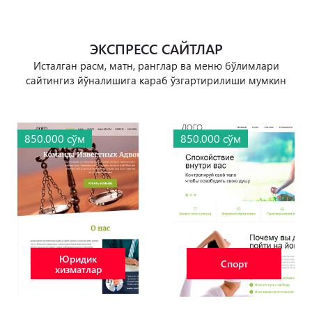
ЭКСПРЕCC САЙТЛАР
Исталган расм, матн, ранглар ва меню бўлимлари
сайтингиз йўналишига караб ўзгартирилиши мумкин
850.000 сўм
850.000 сўм
Юридик
Спорт
хизматлар