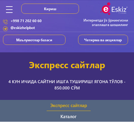
Кириш
Интернетда ўз ўрнингизни
+998 71 202 60 60
эгаллашга шошилинг
@eskizhelpbot
Маълумотлар базаси
Чегирма ва акциялар
Экспресс сайтлар
4 КУН ИЧИДА САЙТНИ ИШГА ТУШИРИШ! ЯГОНА ТЎЛОВ -
850.000 СЎМ
Экспресс сайтлар
Каталог