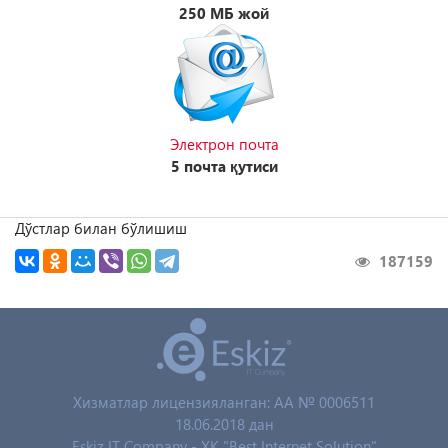
250 MБ жой
Электрон почта
5 почта қутиси
Дўстлар билан бўлишиш
187159
Хизматлар лицензияланган: AA № 0006511
18.06.2018 дан
Eskiz IT Company - XK "Best Internet Solution"