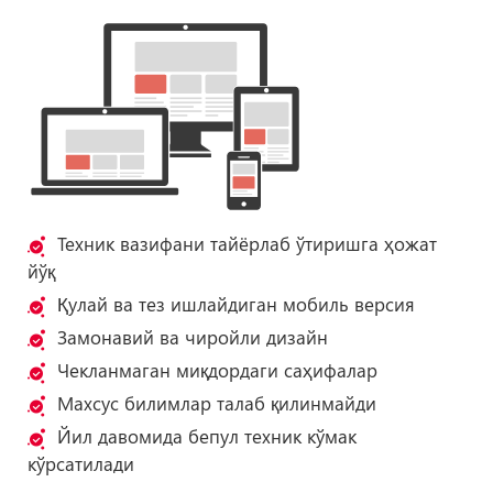
Техник вазифани тайёрлаб ўтиришга ҳожат
йўқ
Қулай ва тез ишлайдиган мобиль версия
Замонавий ва чиройли дизайн
Чекланмаган миқдордаги саҳифалар
Махсус билимлар талаб қилинмайди
Йил давомида бепул техник кўмак
кўрсатилади