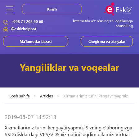
Kirish
Internetda o‘z o‘rningizni egallashga
+998 71 202 60 60
shoshiling
@eskizhelpbot
Ma’lumotlar bazasi
Chegirma va aksiyalar
Yangiliklar va voqealar
Bosh sahifa
Articles
Xizmatlarimiz turini kengaytiryapmiz
2019-08-07 14:52:13
Xizmatlarimiz turini kengaytiryapmiz. Sizning e’tiboringizga
SSD disklardagi VPS/VDS xizmatini taqdim qilamiz. Virtual