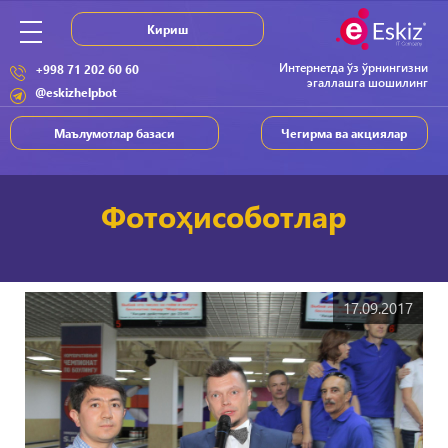
Кириш
Интернетда ўз ўрнингизни
+998 71 202 60 60
эгаллашга шошилинг
@eskizhelpbot
Маълумотлар базаси
Чегирма ва акциялар
Фотоҳисоботлар
17.09.2017