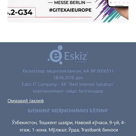
Хизматлар лицензияланган: AA № 0006511
18.06.2018 дан
Eskiz IT Company - XK "Best Internet Solution"
компаниянинг савдо белгисидир
Оммавий таклиф
БИЗНИНГ МЕҲМОНИМИЗ БЎЛИНГ
Ўзбекистон, Тошкент шаҳри, Навоий кўчаси, 9-уй, 4-
этаж, 1-хона. Мўлжал: Ўрда, Trastbank биноси