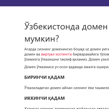
Ўзбекистонда домен
мумкин?
Агарда сизнинг доменингиз бошқа uz домен регис
домен ва
виртуал хостингга
бирваракайига тўлов 
ўзимизга ўтказишни таклиф қиламиз. Домен узил
Домен ўтказмаси уч осон қадамда амалга ошири
БИРИНЧИ ҚАДАМ
Ўтказиладиган домен айнан сизнинг ёки ташкило
ИККИНЧИ ҚАДАМ
Ҳозирда сизнинг доменингиз жойлашган аввалги 