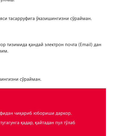
нияси тасарруфига ўказишингизни сўрайман.
ор тизимида қандай электрон почта (Email) дан
зим.
шингизни сўрайман.
руфидан чиқариб юбориши даркор.
угагунга қадар, қайтадан пул тўлаб