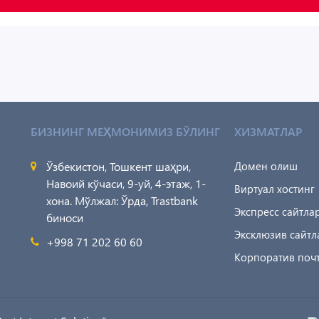
БИЗНИНГ МЕҲМОНИМИЗ БЎЛИНГ
ХИЗМАТЛАР
Ўзбекистон, Тошкент шаҳри,
Домен олиш
Навоий кўчаси, 9-уй, 4-этаж, 1-
Виртуал хостинг
хона. Мўлжал: Ўрда, Trastbank
Экспресс сайтла
биноси
Эксклюзив сайтл
+998 71 202 60 60
Корпоратив поч