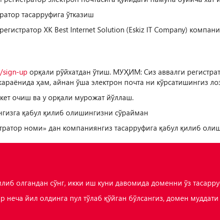
атор тасарруфига ўтказиш
истратор ХК Best Internet Solution (Eskiz IT Company) компа
z/sign-up
орқали рўйхатдан ўтиш. МУҲИМ: Сиз аввалги регистрат
жараёнида ҳам, айнан ўша электрон почта ни кўрсатишингиз ло
кет очиш ва у орқали мурожат йўллаш.
гизга қабул қилиб олишингизни сўрайман
тратор номи» дан компаниянгиз тасарруфига қабул қилиб оли
қилиб олгандан сўнг, икки иш куни давомида доменни ўз тасар
р неча йил олдинга пул тўлаб қўйган бўлсангиз, домен муддати т