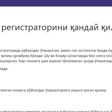
 регистраторини қандай қ
траторида рўйхатдан ўтказилган, аммо сиз хостингни бизда бу
қилиш қулайроқ бўлади. Шу ва бошқа ҳолатларда биз сизга осо
ишларсиз, бир сонияга ҳам ишини тўхтатмаган ҳолда ўтказилад
лади.
тингиз номига рўйхатдан ўтказилганига ишонч ҳосил қилиш
регистратор электрон почтасига қуйидаги намуна бўйича хат 