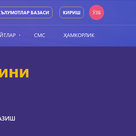
ЎЗБ
ЪЛУМОТЛАР БАЗАСИ
КИРИШ
ЙТЛАР
СМС
ҲАМКОРЛИК
чини
КАЗИШ