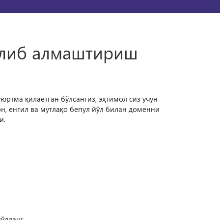
илиб алмаштириш
юртма қилаётган бўлсангиз, эҳтимол сиз учун
н, енгил ва мутлақо бепул йўл билан доменни
и.
йўллаш: