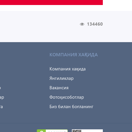
134460
КОМПАНИЯ ХАҚИДА
Компания хақида
Янгиликлар
р
Вакансия
ар
Фотоҳисоботлар
та
Биз билан боғланинг