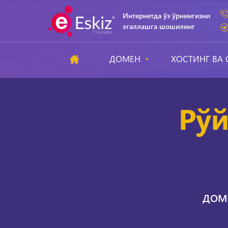
Интернетда ўз ўрнингизни
эгаллашга шошилинг
ДОМЕН
ХОСТИНГ ВА 
Рўй
ДОМЕ