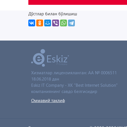
Дўстлар билан бўлишиш
Хизматлар лицензияланган: AA № 0006511
18.06.2018 дан
Eskiz IT Company - XK "Best Internet Solution"
компаниянинг савдо белгисидир
Оммавий таклиф