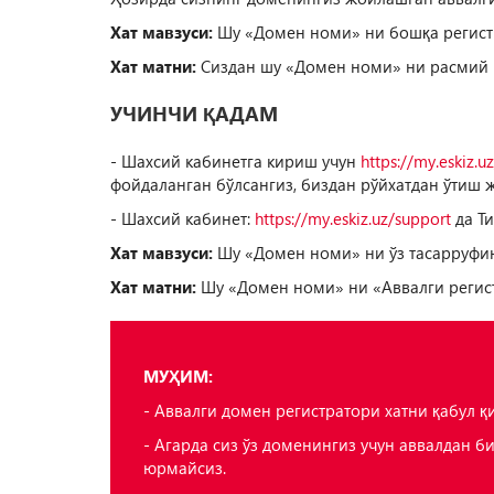
Хат мавзуси:
Шу «Домен номи» ни бошқа регистр
Хат матни:
Сиздан шу «Домен номи» ни расмий рег
УЧИНЧИ ҚАДАМ
- Шахсий кабинетга кириш учун
https://my.eskiz.u
фойдаланган бўлсангиз, биздан рўйхатдан ўтиш 
- Шахсий кабинет:
https://my.eskiz.uz/support
да Ти
Хат мавзуси:
Шу «Домен номи» ни ўз тасарруфин
Хат матни:
Шу «Домен номи» ни «Аввалги регис
МУҲИМ:
- Аввалги домен регистратори хатни қабул 
- Агарда сиз ўз доменингиз учун аввалдан би
юрмайсиз.