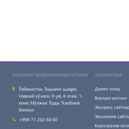
БИЗНИНГ МЕҲМОНИМИЗ БЎЛИНГ
ХИЗМАТЛАР
Ўзбекистон, Тошкент шаҳри,
Домен олиш
Навоий кўчаси, 9-уй, 4-этаж, 1-
Виртуал хостинг
хона. Мўлжал: Ўрда, Trastbank
Экспресс сайтла
биноси
Эксклюзив сайтл
+998 71 202 60 60
Корпоратив поч