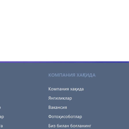
КОМПАНИЯ ХАҚИДА
Компания хақида
Янгиликлар
р
Вакансия
ар
Фотоҳисоботлар
та
Биз билан боғланинг