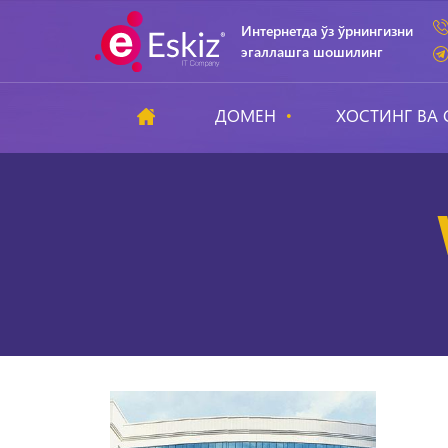
Интернетда ўз ўрнингизни
эгаллашга шошилинг
ДОМЕН
ХОСТИНГ ВА 