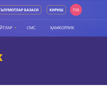
ЎЗБ
ЪЛУМОТЛАР БАЗАСИ
КИРИШ
ЙТЛАР
СМС
ҲАМКОРЛИК
k