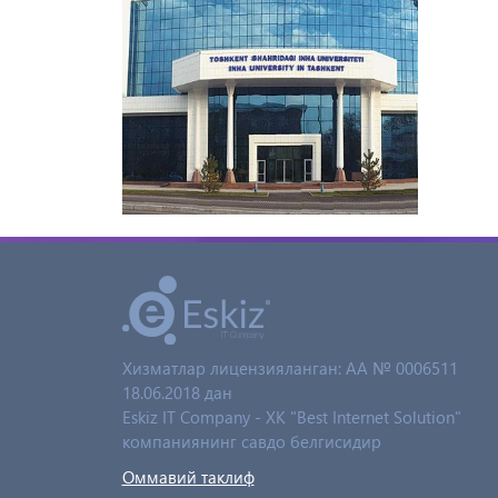
Хизматлар лицензияланган: AA № 0006511
18.06.2018 дан
Eskiz IT Company - XK "Best Internet Solution"
компаниянинг савдо белгисидир
Оммавий таклиф